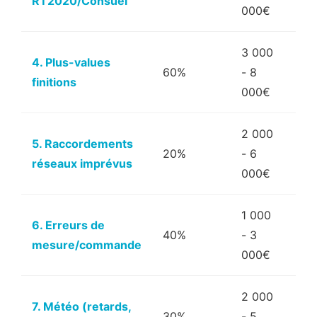
RT2020/Consuel
000€
3 000
4. Plus-values
60%
- 8
Mo
finitions
000€
2 000
5. Raccordements
20%
- 6
Mo
réseaux imprévus
000€
1 000
6. Erreurs de
40%
- 3
Fai
mesure/commande
000€
2 000
7. Météo (retards,
30%
- 5
Mo