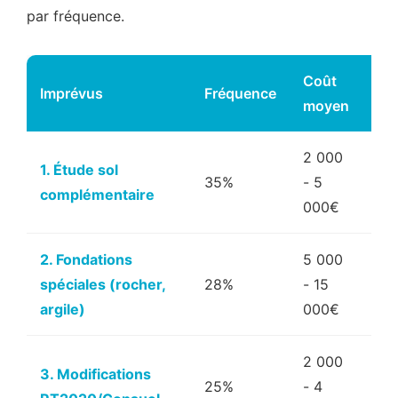
par fréquence.
Coût
Imprévus
Fréquence
Ri
moyen
2 000
1. Étude sol
35%
- 5
Éle
complémentaire
000€
2. Fondations
5 000
spéciales (rocher,
28%
- 15
Éle
argile)
000€
2 000
3. Modifications
25%
- 4
Mo