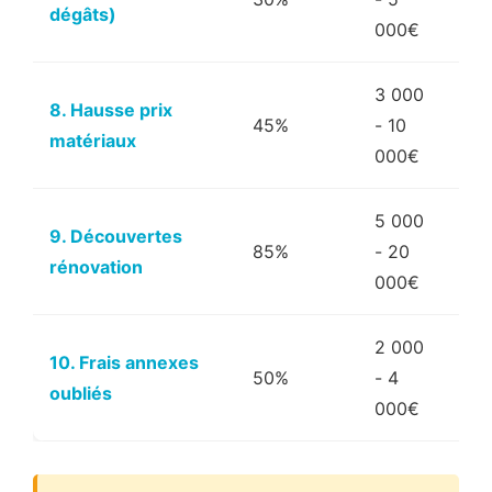
dégâts)
000€
3 000
8. Hausse prix
45%
- 10
Éle
matériaux
000€
5 000
9. Découvertes
85%
- 20
Éle
rénovation
000€
2 000
10. Frais annexes
50%
- 4
Fai
oubliés
000€