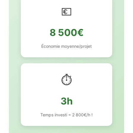
💶
8 500€
Économie moyenne/projet
⏱️
3h
Temps investi = 2 800€/h !